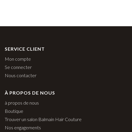
initial
actuel
initial
actu
était :
est :
était :
est :
65,00€.
32,50€.
65,00€.
32,5
SERVICE CLIENT
Mon compte
Se connecter
Nous contacter
À PROPOS DE NOUS
à propos de nous
Boutique
Trouver un salon Balmain Hair Couture
Nos engagements