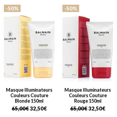
initial
actuel
initial
actu
-50%
-50%
était :
est :
était :
est :
65,00€.
32,50€.
65,00€.
32,5
Masque Illuminateurs
Masque Illuminateurs
Couleurs Couture
Couleurs Couture
Blonde 150ml
Rouge 150ml
Le
Le
Le
Le
65,00
€
32,50
€
65,00
€
32,50
€
prix
prix
prix
prix