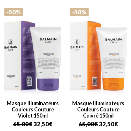
-50%
-50%
Masque Illuminateurs
Masque Illuminateurs
Couleurs Couture
Couleurs Couture
Violet 150ml
Cuivré 150ml
Le
Le
Le
Le
65,00
€
32,50
€
65,00
€
32,50
€
prix
prix
prix
prix